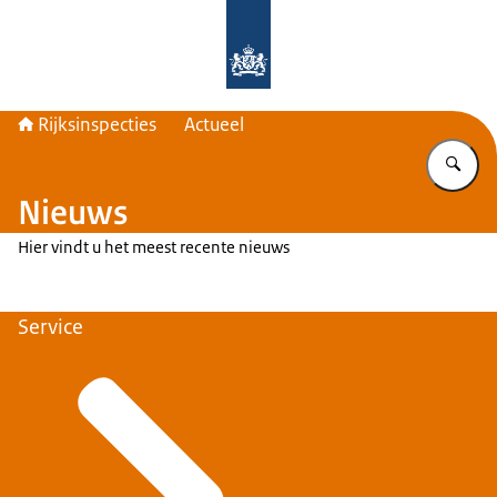
Naar de homepage van Rijksinspecti
Rijksinspecties
Actueel
Vu
Nieuws
Hier vindt u het meest recente nieuws
Service