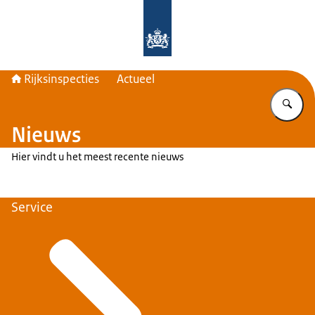
Naar de homepage van Rijksinspecti
Rijksinspecties
Actueel
Vu
Nieuws
Hier vindt u het meest recente nieuws
Service