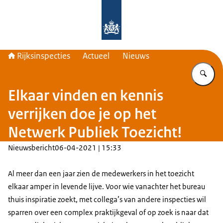
Naar de homepage van Rijksinspecti
Rijksinspecties
Actueel
Nieuws
Vu
Elkaar vinden en kennis
verrijken doe je op het
Netwerk Publiek Toezicht!
Nieuwsbericht
06-04-2021 | 15:33
Al meer dan een jaar zien de medewerkers in het toezicht
elkaar amper in levende lijve. Voor wie vanachter het bureau
thuis inspiratie zoekt, met collega’s van andere inspecties wil
sparren over een complex praktijkgeval of op zoek is naar dat