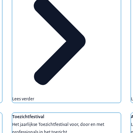
Lees verder
L
Toezichtfestival
Het jaarlijkse Toezichtfestival voor, door en met
L
professionals in het toezicht.
p