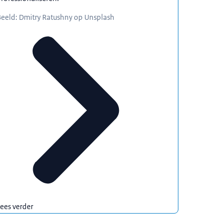
eeld: Dmitry Ratushny op Unsplash
ees verder