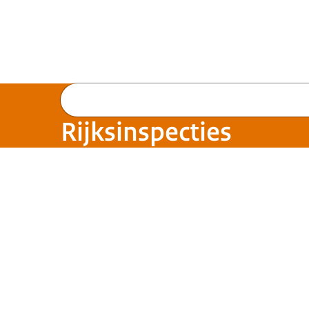
Rijksinspecties
Beeld: Shannon Potter op Unsplash