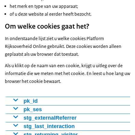
het merk en type van uw apparaat;
of u deze website al eerder heeft bezocht.
Om welke cookies gaat het?
In onderstaande lijst ziet u welke cookies Platform
Rijksoverheid Online gebruikt. Deze cookies worden alleen
geplaatst als uw browser dat toestaat.
Als u klikt op de naam van een cookie, krijgt u uitleg over de
informatie die we meten met het cookie. En leest u hoe lang uw
browser het cookie bewaart.
pk_id
Cookie voor het onderscheiden van bezoekers met een
pk_ses
nummer (ID). Hiermee stellen we vast of het om een
Cookie houdt bij welke webpagina's de bezoeker
stg_externalReferrer
nieuwe of terugkerende bezoeker gaat. Cookie blijft 13
bekeek.
Cookie houdt bij vanaf welke website of welke
stg_last_interaction
maanden bewaard.
webpagina de bezoeker naar de website kwam.
Cookie meet of de bezoeker verder gaat vanaf een
stg_returning_visitor