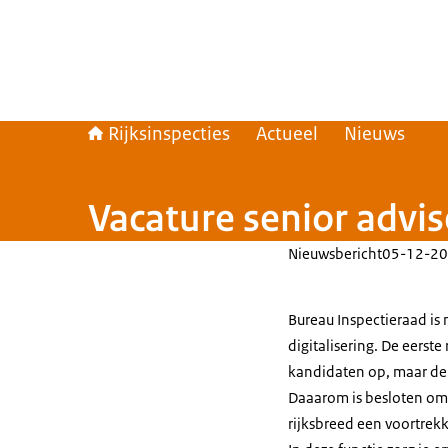
Rijksinspecties
Actueel
Nieuws
Vacature senior advis
Nieuwsbericht
05-12-20
Bureau Inspectieraad is 
digitalisering. De eerst
kandidaten op, maar de
Daaarom is besloten om d
rijksbreed een voortrekk