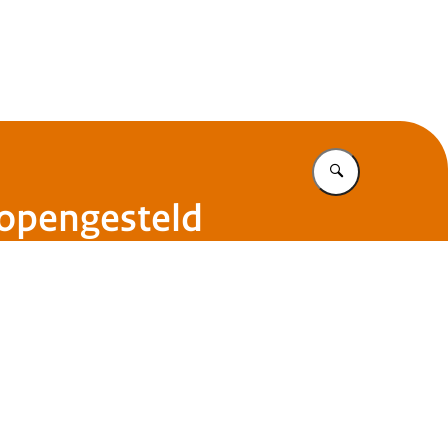
s
Vul in wat u z
 opengesteld