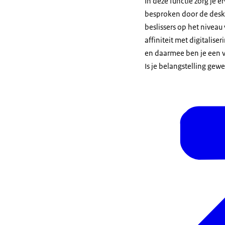
In deze functie zorg je
besproken door de desku
beslissers op het niveau
affiniteit met digitalis
en daarmee ben je een v
Is je belangstelling gew