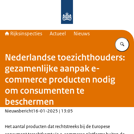
Naar de homepage van Rijksinspecti
Rijksinspecties
Actueel
Nieuws
Vu
Nederlandse toezichthouders:
gezamenlijke aanpak e-
commerce producten nodig
om consumenten te
beschermen
Nieuwsbericht
16-01-2025 | 13:05
Het aantal producten dat rechtstreeks bij de Europese