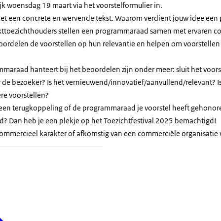
lijk woensdag 19 maart via het voorstelformulier in.
met een concrete en wervende tekst. Waarom verdient jouw idee een
kttoezichthouders stellen een programmaraad samen met ervaren coll
eoordelen de voorstellen op hun relevantie en helpen om voorstellen
ammaraad hanteert bij het beoordelen zijn onder meer: sluit het voors
r de bezoeker? Is het vernieuwend/innovatief/aanvullend/relevant? 
re voorstellen?
 een terugkoppeling of de programmaraad je voorstel heeft gehonore
? Dan heb je een plekje op het Toezichtfestival 2025 bemachtigd!
commercieel karakter of afkomstig van een commerciële organisati