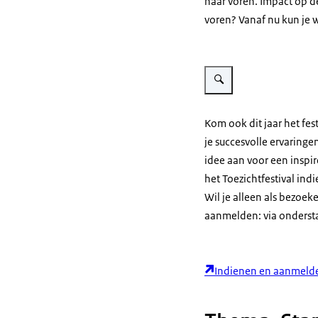
naar voren. Impact op d
voren? Vanaf nu kun je w
Vergroot afbeelding Toezich
Kom ook dit jaar het fes
je succesvolle ervaringe
idee aan voor een inspir
het Toezichtfestival ind
Wil je alleen als bezoek
aanmelden: via ondersta
Indienen en aanmeld