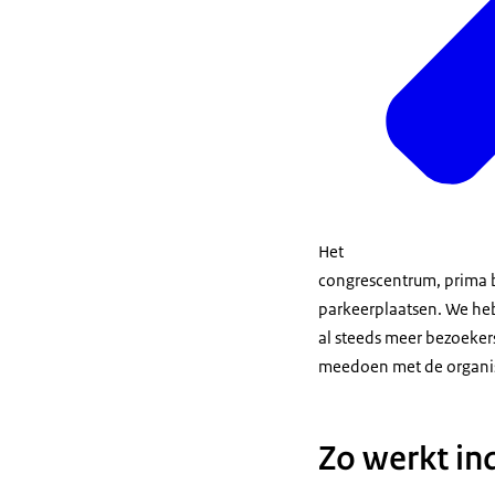
Het
congrescentrum, prima b
parkeerplaatsen. We heb
al steeds meer bezoeke
meedoen met de organisa
Zo werkt in