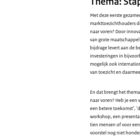
Thema: Stap
Met deze eerste gezamenl
markttoezichthouders di
naar voren? Door innova
van grote maatschappeli
bijdrage levert aan de b
investeringen in bijvoo
mogelijk ook internation
van toezicht en daarme
En dat brengt het thema 
naar voren? Heb je een w
een betere toekomst’, ‘
workshop, een presentat
tien mensen of voor een 
voorstel nog niet honder