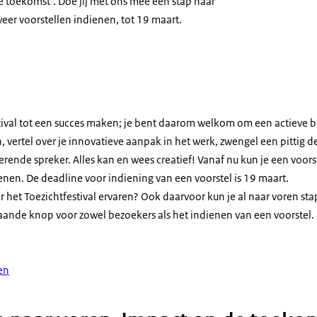
e toekomst’. Doe jij met ons mee een stap naar
eer voorstellen indienen, tot 19 maart.
tfestival 2025
tival tot een succes maken; je bent daarom welkom om een actieve bi
n, vertel over je innovatieve aanpak in het werk, zwengel een pittig d
erende spreker. Alles kan en wees creatief! Vanaf nu kun je een voors
ienen. De deadline voor indiening van een voorstel is 19 maart.
er het Toezichtfestival ervaren? Ook daarvoor kun je al naar voren s
ande knop voor zowel bezoekers als het indienen van een voorstel.
en