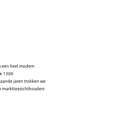
s een heel modern
de 1300
gaande jaren trokken we
n markttoezichthouders