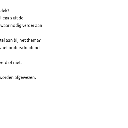
 plek?
ega's uit de
 waar nodig verder aan
tel aan bij het thema?
Is het onderscheidend
erd of niet.
e worden afgewezen.