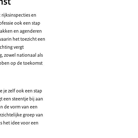
mst
 rijksinspecties en
ofessie ook een stap
npakken en agenderen
aarin het toezicht een
chting vergt
, zowel nationaal als
 hebben op de toekomst
e je zelf ook een stap
t een steentje bij aan
 in de vorm van een
zichtelijke groep van
s het idee voor een