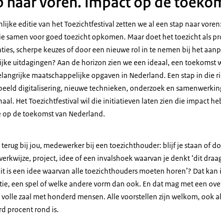
 naar voren. Impact op de toeko
ijke editie van het Toezichtfestival zetten we al een stap naar voren:
e samen voor goed toezicht opkomen. Maar doet het toezicht als pr
ties, scherpe keuzes of door een nieuwe rol in te nemen bij het aa
jke uitdagingen? Aan de horizon zien we een ideaal, een toekomst w
elangrijke maatschappelijke opgaven in Nederland. Een stap in die ri
rbeeld digitalisering, nieuwe technieken, onderzoek en samenwerking
aal. Het Toezichtfestival wil die initiatieven laten zien die impact
e op de toekomst van Nederland.
terug bij jou, medewerker bij een toezichthouder: blijf je staan of do
erkwijze, project, idee of een invalshoek waarvan je denkt ‘dit draag
dit is een idee waarvan alle toezichthouders moeten horen’? Dat kan
ie, een spel of welke andere vorm dan ook. En dat mag met een over
volle zaal met honderd mensen. Alle voorstellen zijn welkom, ook al
d procent rond is.