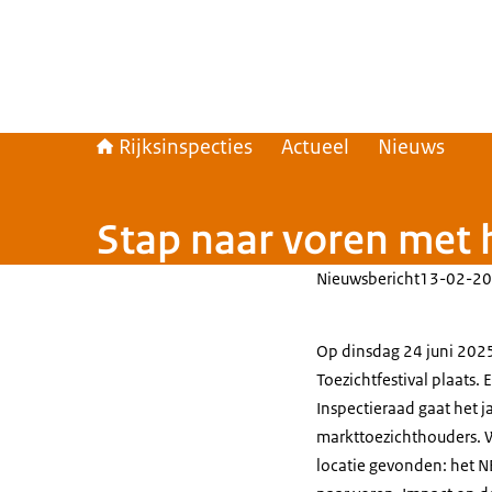
Rijksinspecties
Actueel
Nieuws
Stap naar voren met h
Nieuwsbericht
13-02-20
Op dinsdag 24 juni 2025
Toezichtfestival plaats.
Inspectieraad gaat het j
markttoezichthouders. 
locatie gevonden: het N