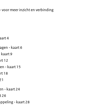
- voor meer inzicht en verbinding
aart 4
agen - kaart 6
 kaart 9
rt 12
en - kaart 15
rt 18
 21
en - kaart 24
t 26
ppeling - kaart 28