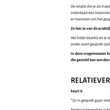
De relatie die je als ins
inderdaad een bijzonder
er manieren om het gesp
Zo leer je van de praktij
Het helpt daarbij als je
ander soort gesprek ople
In deze vragenwaaier ko
die gesteld kan worden.
RELATIEVE
kaart 6
“Zo in gesprek gaan met
Normaal gesproken is het