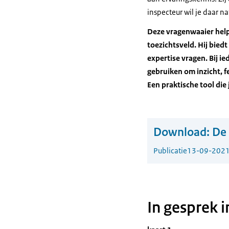
inspecteur wil je daar n
Deze vragenwaaier help
toezichtsveld. Hij bied
expertise vragen. Bij i
gebruiken om inzicht, fe
Een praktische tool die 
Download:
De
Publicatie
13-09-202
In gesprek i