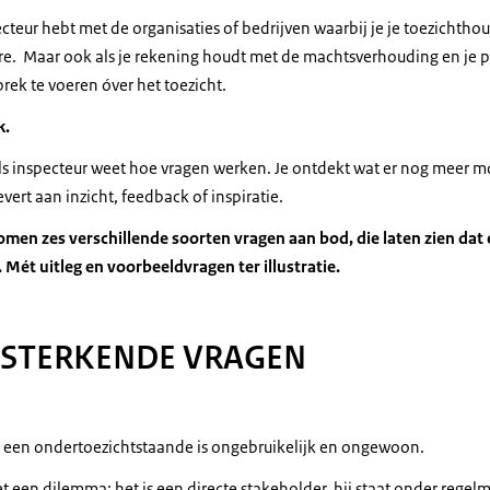
pecteur hebt met de organisaties of bedrijven waarbij je je toezichtho
e. Maar ook als je rekening houdt met de machtsverhouding en je pos
rek te voeren óver het toezicht.
k.
 als inspecteur weet hoe vragen werken. Je ontdekt wat er nog meer m
vert aan inzicht, feedback of inspiratie.
men zes verschillende soorten vragen aan bod, die laten zien dat er
 Mét uitleg en voorbeeldvragen ter illustratie.
RSTERKENDE VRAGEN
 een ondertoezichtstaande is ongebruikelijk en ongewoon.
 een dilemma: het is een directe stakeholder, hij staat onder regelm