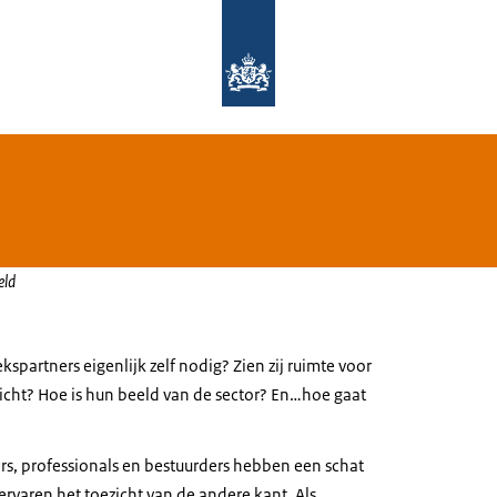
Naar de homepage van Rijksinspectie
eld
partners eigenlijk zelf nodig? Zien zij ruimte voor
zicht? Hoe is hun beeld van de sector? En…hoe gaat
s, professionals en bestuurders hebben een schat
 ervaren het toezicht van de andere kant. Als