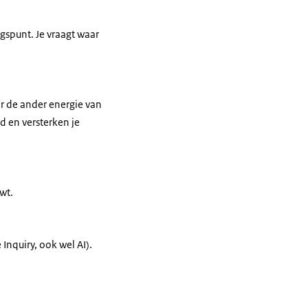
gspunt. Je vraagt waar
r de ander energie van
d en versterken je
wt.
nquiry, ook wel AI).