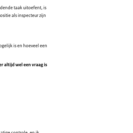
udende taak uitoefent, is
itie als inspecteur zijn
ogelijk is en hoeveel een
 altijd wel een vraag is
atige controle, en ik