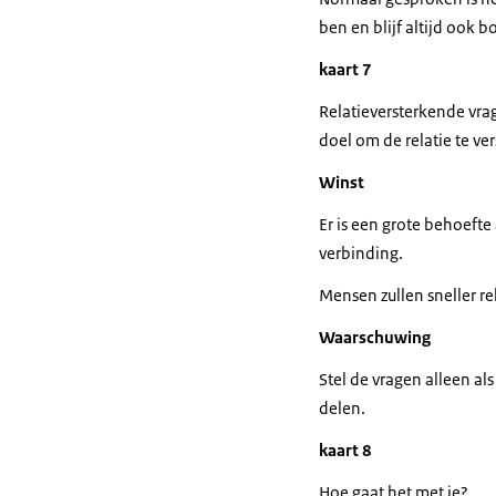
ben en blijf altijd ook b
kaart 7
Relatieversterkende vra
doel om de relatie te v
Winst
Er is een grote behoeft
verbinding.
Mensen zullen sneller re
Waarschuwing
Stel de vragen alleen als
delen.
kaart 8
Hoe gaat het met je?