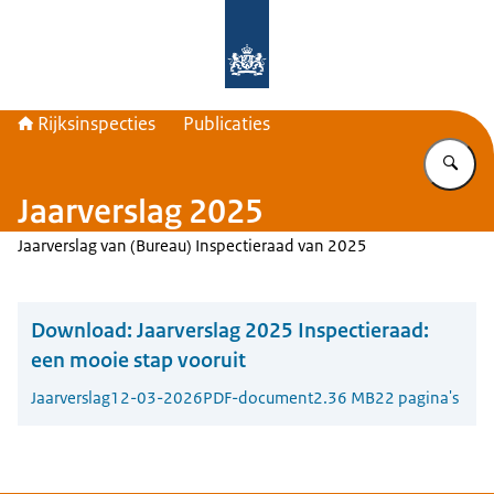
Naar de homepage van Rijksinspecti
Rijksinspecties
Publicaties
Vu
Jaarverslag 2025
Jaarverslag van (Bureau) Inspectieraad van 2025
Download:
Jaarverslag 2025 Inspectieraad:
een mooie stap vooruit
Jaarverslag
12-03-2026
PDF-document
2.36 MB
22 pagina's