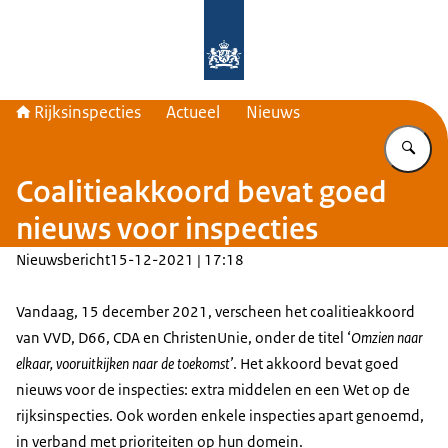
Naar de homepage van Rijksinspecti
Rijksinspecties
Actueel
Nieuws
Vu
Coalitieakkoord bevat goed
nieuws voor inspecties
Nieuwsbericht
15-12-2021 | 17:18
Vandaag, 15 december 2021, verscheen het coalitieakkoord
van VVD, D66, CDA en ChristenUnie, onder de titel ‘
Omzien naar
elkaar, vooruitkijken naar de toekomst’
. Het akkoord bevat goed
nieuws voor de inspecties: extra middelen en een Wet op de
rijksinspecties. Ook worden enkele inspecties apart genoemd,
in verband met prioriteiten op hun domein.