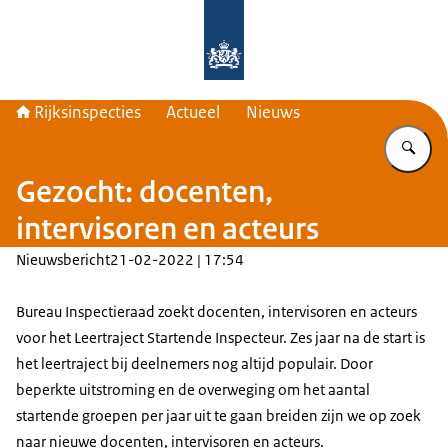
Naar de homepage van Rijksinspecti
Rijksinspecties
Actueel
Nieuws
Vu
Gezocht: docenten,
intervisoren en acteurs
Nieuwsbericht
21-02-2022 | 17:54
Bureau Inspectieraad zoekt docenten, intervisoren en acteurs
voor het Leertraject Startende Inspecteur. Zes jaar na de start is
het leertraject bij deelnemers nog altijd populair. Door
beperkte uitstroming en de overweging om het aantal
startende groepen per jaar uit te gaan breiden zijn we op zoek
naar nieuwe docenten, intervisoren en acteurs.