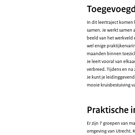
Toegevoegde
In dit leertraject kome
samen. Je werkt samen aa
beeld van het werkveld e
wel enige praktijkervar
maanden binnen toezic
Je leert vooral van elka
verbreed. Tijdens en na 
Je kunt je leidinggevende
mooie kruisbestuiving v
Praktische i
Er zijn 7 groepen van m
omgeving van Utrecht. Ko