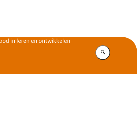
s
bod in leren en ontwikkelen
Vul in wat u z