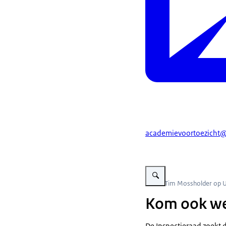
academievoortoezicht@
Vergroot afbeelding foto va
Beeld: Tim Mossholder op 
Kom ook we
De Inspectieraad zoekt d