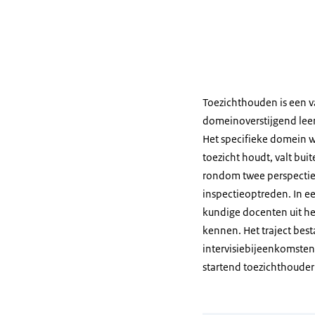
Toezichthouden is een v
domeinoverstijgend leert
Het specifieke domein wa
toezicht houdt, valt buit
rondom twee perspectie
inspectieoptreden. In e
kundige docenten uit het
kennen. Het traject best
intervisiebijeenkomsten.
startend toezichthouder