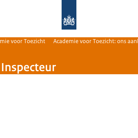
Naar de homepage van Rijksinspectie
mie voor Toezicht
Academie voor Toezicht: ons aan
 Inspecteur