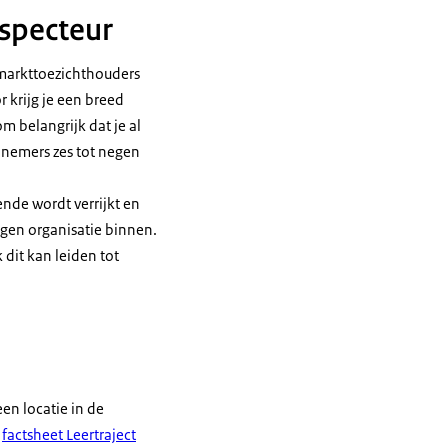
specteur
 markttoezichthouders
 krijg je een breed
m belangrijk dat je al
lnemers zes tot negen
ende wordt verrijkt en
eigen organisatie binnen.
 dit kan leiden tot
en locatie in de
e
factsheet Leertraject