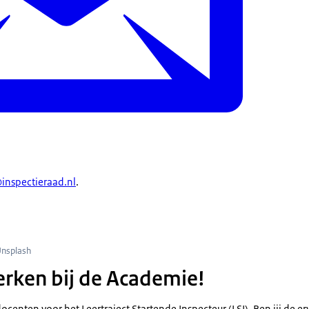
inspectieraad.nl
.
n een bordje met 'Help wanted'
Unsplash
rken bij de Academie!
ocenten voor het Leertraject Startende Inspecteur (LSI). Ben jij de er