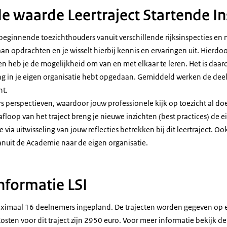
 waarde Leertraject Startende In
n beginnende toezichthouders vanuit verschillende rijksinspecties en
n opdrachten en je wisselt hierbij kennis en ervaringen uit. Hierdoor
n heb je de mogelijkheid om van en met elkaar te leren. Het is daaro
ing in je eigen organisatie hebt opgedaan. Gemiddeld werken de dee
ht.
ars perspectieven, waardoor jouw professionele kijk op toezicht al do
afloop van het traject breng je nieuwe inzichten (best practices) de 
 via uitwisseling van jouw reflecties betrekken bij dit leertraject. Ook
anuit de Academie naar de eigen organisatie.
nformatie LSI
aximaal 16 deelnemers ingepland. De trajecten worden gegeven op e
sten voor dit traject zijn 2950 euro. Voor meer informatie bekijk d