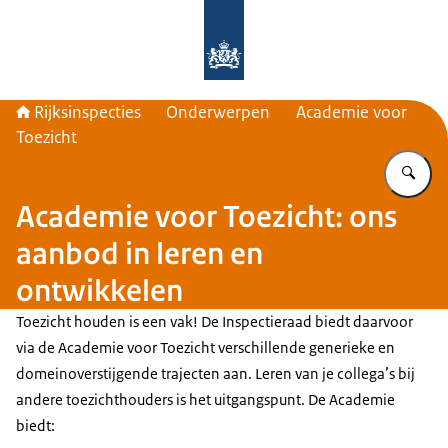
Naar de homepage van Rijksinspecti
Rijksinspecties
Onderwerpen
Academie voor
Toezicht
Vu
Academie voor Toezicht: ons
aanbod in leren en
ontwikkelen
Toezicht houden is een vak! De Inspectieraad biedt daarvoor
via de Academie voor Toezicht verschillende generieke en
domeinoverstijgende trajecten aan. Leren van je collega’s bij
andere toezichthouders is het uitgangspunt. De Academie
biedt: