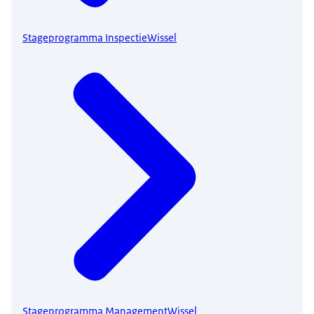
Stageprogramma InspectieWissel
Stageprogramma ManagementWissel