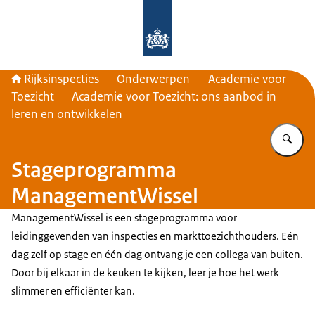
Naar de homepage van Rijksinspecti
Rijksinspecties
Onderwerpen
Academie voor
Toezicht
Academie voor Toezicht: ons aanbod in
leren en ontwikkelen
Vu
Stageprogramma
ManagementWissel
ManagementWissel is een stageprogramma voor
leidinggevenden van inspecties en markttoezichthouders. Eén
dag zelf op stage en één dag ontvang je een collega van buiten.
Door bij elkaar in de keuken te kijken, leer je hoe het werk
slimmer en efficiënter kan.