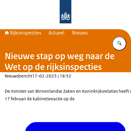
Naar de homepage van Rijksinspecti
Rijksinspecties
Actueel
Nieuws
Vu
Nieuwe stap op weg naar de
Wet op de rijksinspecties
Nieuwsbericht
17-02-2023 | 18:52
De minister van Binnenlandse Zaken en Koninkrijksrelaties heeft 
17 februari de kabinetsreactie op de