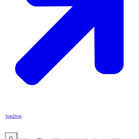
ToeZine
.
Vergroot afbeelding logo van ToeZine