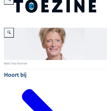
Vergroot afbeelding foto van Alida Oppers
Beeld: Paul Voorham
Hoort bij