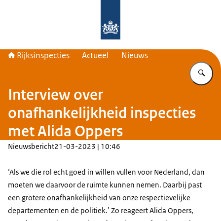
Naar de homepage van Rijksinspecti
Rijksinspecties
Actueel
Nieuws
Vu
Interview over
onafhankelijkheid inspecties
met Alida Oppers
Nieuwsbericht
21-03-2023 | 10:46
‘Als we die rol echt goed in willen vullen voor Nederland, dan
moeten we daarvoor de ruimte kunnen nemen. Daarbij past
een grotere onafhankelijkheid van onze respectievelijke
departementen en de politiek.’ Zo reageert Alida Oppers,