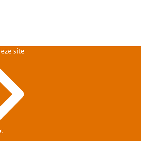
eze site
ht