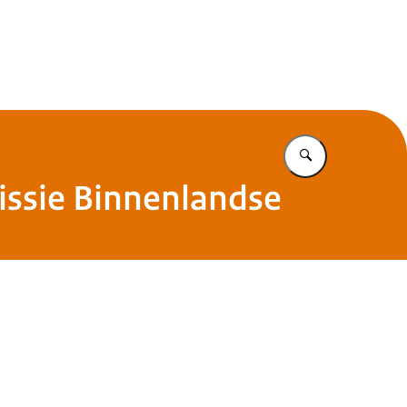
s
Vul in wat u z
issie Binnenlandse