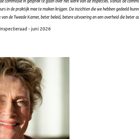
 commissie in gesprek te gaan over het werk van de inspecties. Vanuit de commiss
urs in de praktijk mee te maken krijgen. De inzichten die we hebben gedeeld kun
 van de Tweede Kamer, beter beleid, betere uitvoering en een overheid die beter aa
 Inspectieraad - juni 2026