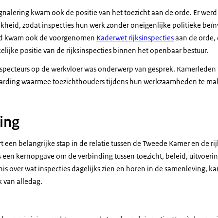
ignalering kwam ook de positie van het toezicht aan de orde. Er wer
kheid, zodat inspecties hun werk zonder oneigenlijke politieke be
band kwam ook de voorgenomen
Kaderwet rijksinspecties
aan de orde, 
lijke positie van de rijksinspecties binnen het openbaar bestuur.
inspecteurs op de werkvloer was onderwerp van gesprek. Kamerleden
arding waarmee toezichthouders tijdens hun werkzaamheden te ma
ing
een belangrijke stap in de relatie tussen de Tweede Kamer en de rij
ls een kernopgave om de verbinding tussen toezicht, beleid, uitvoerin
is over wat inspecties dagelijks zien en horen in de samenleving, ka
k van alledag.