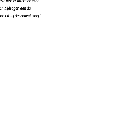
ie was er interesse in de
nen bijdragen aan de
nsluit bij de samenleving.'