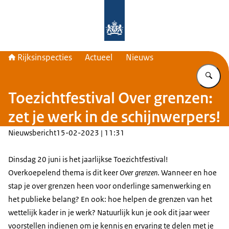
Naar de homepage van Rijksinspecti
Rijksinspecties
Actueel
Nieuws
Vu
Toezichtfestival Over grenzen:
zet je werk in de schijnwerpers!
Nieuwsbericht
15-02-2023 | 11:31
Dinsdag 20 juni is het jaarlijkse Toezichtfestival!
Overkoepelend thema is dit keer
Over grenzen
. Wanneer en hoe
stap je over grenzen heen voor onderlinge samenwerking en
het publieke belang? En ook: hoe helpen de grenzen van het
wettelijk kader in je werk? Natuurlijk kun je ook dit jaar weer
voorstellen indienen om je kennis en ervaring te delen met je