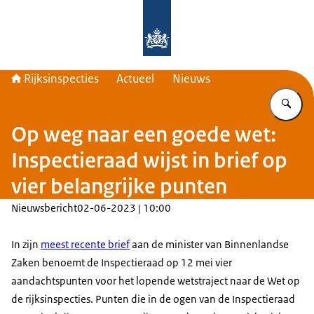
Naar de homepage van Rijksinspecti
Rijksinspecties
Actueel
Nieuws
Vu
Op weg naar een goede wet:
Inspectieraad wijst in brief op
vier belangrijke punten
Nieuwsbericht
02-06-2023 | 10:00
In zijn
meest recente brief
aan de minister van Binnenlandse
Zaken benoemt de Inspectieraad op 12 mei vier
aandachtspunten voor het lopende wetstraject naar de Wet op
de rijksinspecties. Punten die in de ogen van de Inspectieraad