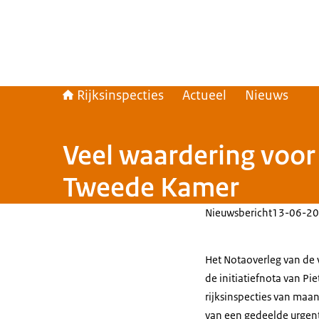
Rijksinspecties
Actueel
Nieuws
Veel waardering voor
Tweede Kamer
Nieuwsbericht
13-06-20
Het Notaoverleg van de
de initiatiefnota van Pi
rijksinspecties van maand
van een gedeelde urgent