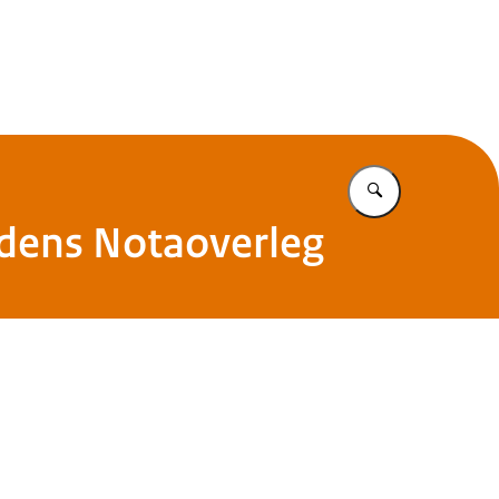
s
Vul in wat u z
jdens Notaoverleg