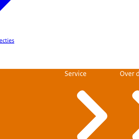
ecties
Service
Over d