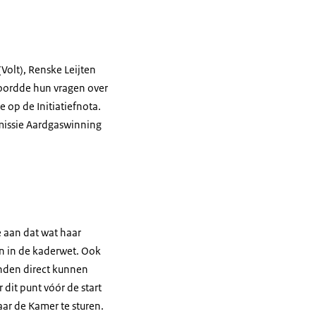
Volt), Renske Leijten
woordde hun vragen over
 op de Initiatiefnota.
missie Aardgaswinning
e aan dat wat haar
en in de kaderwet. Ook
anden direct kunnen
 dit punt vóór de start
aar de Kamer te sturen.