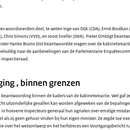
n.
s woordvoerders deel, te weten Inge van Dijk (CDA), Ernst Boutkan (
), Chris Simons (VVD), en Joost Sneller (D66). Pieter Omtzigt beant
inister Hanke Bruins Slot beantwoordde vragen over de kabinetsreactie
elvuldig naar de aanbevelingen van de Parlementaire Enquêtecom
 Inspectieraad.
ing , binnen grenzen
ar beantwoording binnen de kaders van de kabinetsreactie. Wel gaf z
n echt uitzonderlijke gevallen kan worden afgeweken van de bepaling
n in hoeverre inspecteurs-generaal hun signalen over ernstige misst
t als zij geen gehoor vinden bij hun eigen minister. Ze zegde toe over
tie over het wetsontwerp en het herfstreces een Voortgangsbericht n