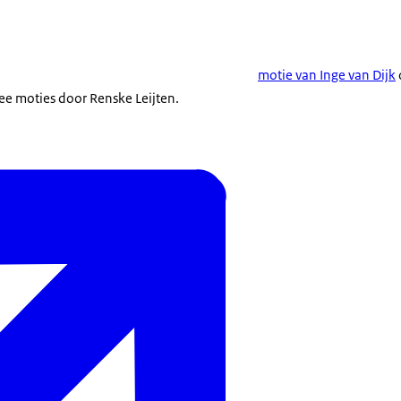
motie van Inge van Dijk
wee moties door Renske Leijten.