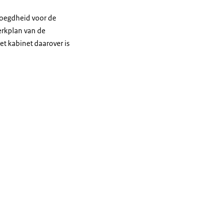
evoegdheid voor de
erkplan van de
et kabinet daarover is