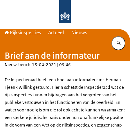
Naar de homepage van Rijksinspecti
Rijksinspecties
Actueel
Nieuws
Vu
Brief aan de informateur
Nieuwsbericht
13-04-2021 | 09:46
De Inspectieraad heeft een brief aan informateur mr. Herman
Tjeenk Willink gestuurd. Hierin schetst de Inspectieraad wat de
rijksinspecties kunnen bijdragen aan het vergroten van het
publieke vertrouwen in het functioneren van de overheid. En
wat er voor nodig is om die rol ook echt te kunnen waarmaken:
een sterkere juridische basis onder hun onafhankelijke positie
in de vorm van een Wet op de rijksinspecties, en zeggenschap