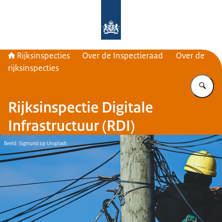
Naar de homepage van Rijksinspecti
Rijksinspecties
Over de Inspectieraad
Over de
rijksinspecties
Vu
Rijksinspectie Digitale
Infrastructuur (RDI)
Beeld: Sigmund op Unsplash